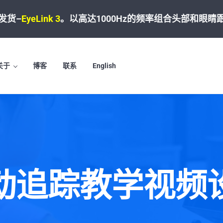
发货–
EyeLink 3
。
以高达1000Hz的频率组合头部和眼睛
关于
博客
联系
English
动追踪教学视频