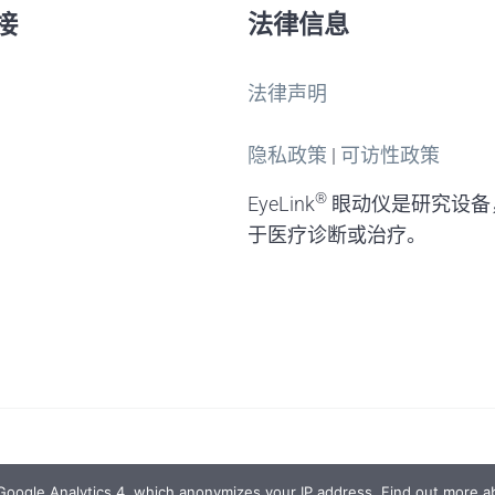
接
法律信息
法律声明
隐私政策
|
可访性政策
®
EyeLink
眼动仪是研究设备
于医疗诊断或治疗。
 Google Analytics 4, which anonymizes your IP address. Find out more ab