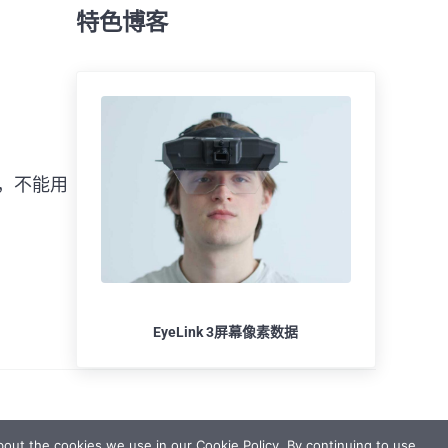
特色博客
，不能用
EyeLink 3屏幕像素数据
out the cookies we use in our Cookie Policy. By continuing to use