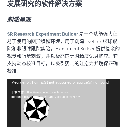
发展研究的软件解决方案
刺激呈现
SR Research Experiment Builder
是一个功能强大但
易于使用的图形编程环境，用于创建 EyeLink 眼球跟
踪和非眼球跟踪实验。Experiment Builder 提供复杂的
视觉和听觉刺激，并以极高的计时精度记录响应。它
支持动态校准目标，以吸引婴儿的注意力并确保正确
校准：
视
Media error: Format(s) not supported or source(s) not found
频
下载文件: https://www.sr-research.com/wp-
播
content/uploads/2021/02/InfantCalibration.mp4?_=1
放
器