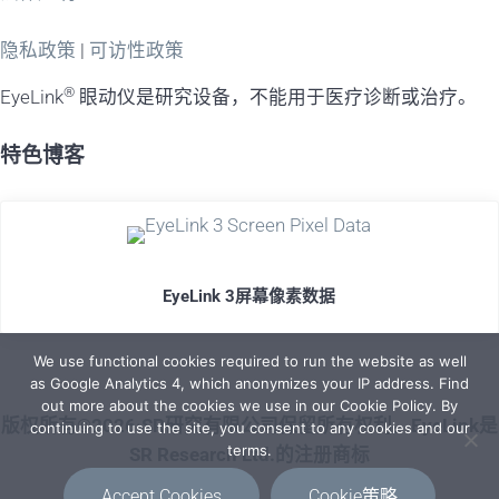
隐私政策
|
可访性政策
®
EyeLink
眼动仪是研究设备，不能用于医疗诊断或治疗。
特色博客
EyeLink 3屏幕像素数据
We use functional cookies required to run the website as well
as Google Analytics 4, which anonymizes your IP address. Find
out more about the cookies we use in our Cookie Policy. By
版权所有©2026·SR研究有限公司保留所有权利。EyeLink是
continuing to use the site, you consent to any cookies and our
terms.
SR Research Ltd.的注册商标
Accept Cookies
Cookie策略