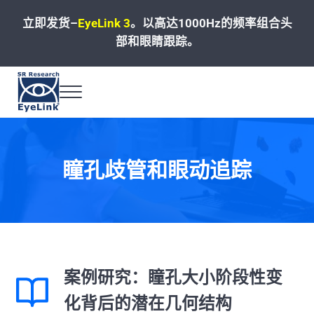
Skip to main content
Skip to header left navigation
Skip to site footer
立即发货–
EyeLink 3
。
以高达1000Hz的频率组合头
部和眼睛跟踪。
Menu
高速、精准和可靠的眼动追踪解决方案
瞳孔歧管和眼动追踪
案例研究：瞳孔大小阶段性变
化背后的潜在几何结构