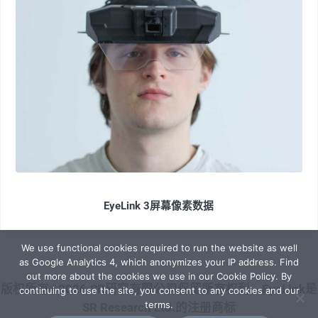
EyeLink 3屏幕像素数据
We use functional cookies required to run the website as well
as Google Analytics 4, which anonymizes your IP address. Find
out more about the cookies we use in our Cookie Policy. By
版权所有©2026·SR研究有限公司保留所有权利。EyeLink是
continuing to use the site, you consent to any cookies and our
terms.
SR Research Ltd.的注册商标