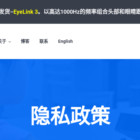
发货–
EyeLink 3
。
以高达1000Hz的频率组合头部和眼睛
关于
博客
联系
English
隐私政策