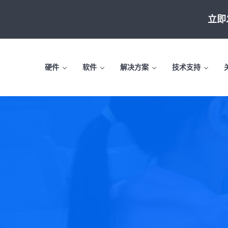
Skip to main content
Skip to header left navigation
Skip to site footer
立即
硬件
软件
解决方案
技术支持